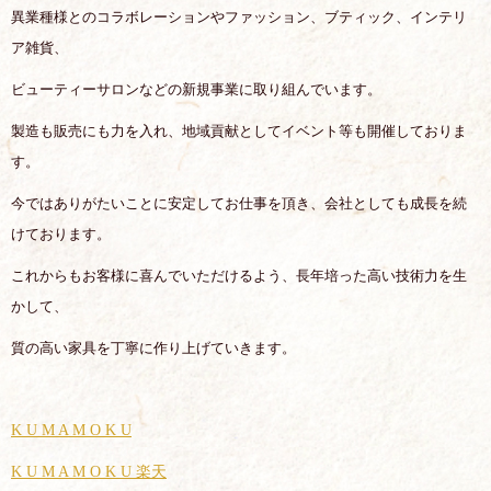
異業種様とのコラボレーションやファッション、ブティック、インテリ
ア雑貨、
ビューティーサロンなどの新規事業に取り組んでいます。
製造も販売にも力を入れ、地域貢献としてイベント等も開催しておりま
す。
今ではありがたいことに安定してお仕事を頂き、会社としても成長を続
けております。
これからもお客様に喜んでいただけるよう、長年培った高い技術力を生
かして、
質の高い家具を丁寧に作り上げていきます。
K U M A M O K U
K U M A M O K U 楽天