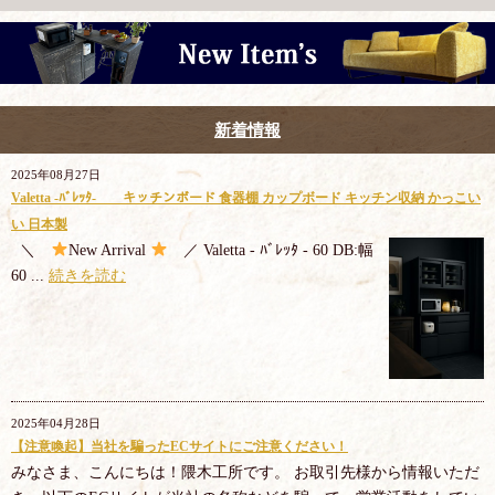
新着情報
2025年08月27日
Valetta -ﾊﾞﾚｯﾀ- キッチンボード 食器棚 カップボード キッチン収納 かっこい
い 日本製
＼
New Arrival
／ Valetta - ﾊﾞﾚｯﾀ - 60 DB:幅
60 ...
続きを読む
2025年04月28日
【注意喚起】当社を騙ったECサイトにご注意ください！
みなさま、こんにちは！隈木工所です。 お取引先様から情報いただ