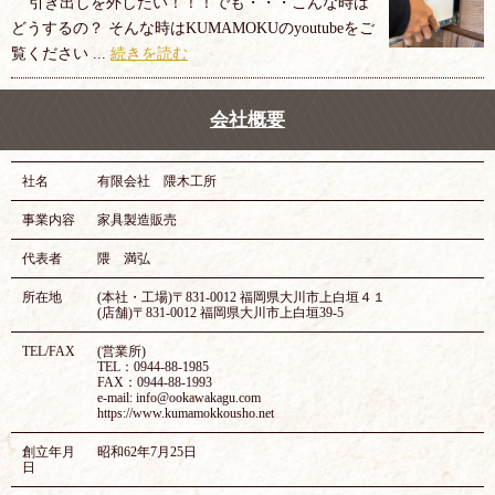
引き出しを外したい！！！でも・・・こんな時は
どうするの？ そんな時はKUMAMOKUのyoutubeをご
覧ください ...
続きを読む
会社概要
社名
有限会社 隈木工所
事業内容
家具製造販売
代表者
隈 満弘
所在地
(本社・工場)〒831-0012 福岡県大川市上白垣４１
(店舗)〒831-0012 福岡県大川市上白垣39-5
TEL/FAX
(営業所)
TEL：0944-88-1985
FAX：0944-88-1993
e-mail: info@ookawakagu.com
https://www.kumamokkousho.net
創立年月
昭和62年7月25日
日