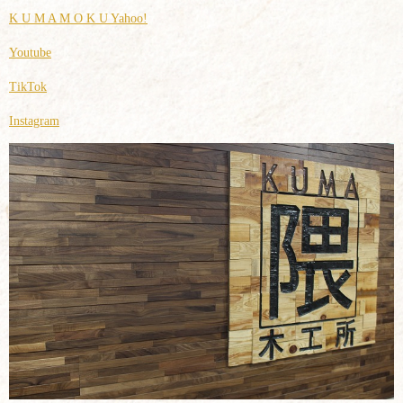
K U M A M O K U Yahoo!
Youtube
TikTok
Instagram