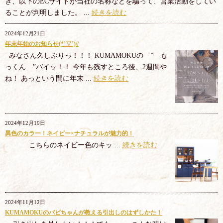
き、以下のECサイトが当社の名称などを騙って、営業活動をしてい
ることが判明しました。 ...
続きを読む
2024年12月21日
年末年始のお知らせ(*’▽’)//
みなさん久しぶりっ！！！ KUMAMOKUの ” も
っくん ”バイッ！！ 今年も残すところ後、2週間や
ね！ あっという間に年末 ...
続きを読む
2024年12月19日
異色のカラー！ネイビー×ナチュラルが魅力的！
こちらのネイビー色のキッ ...
続きを読む
2024年11月12日
KUMAMOKUのバビちゃんが教える引出しのはずしかた！