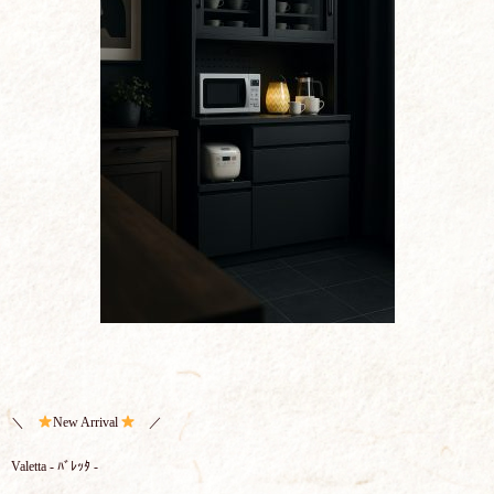
＼
New Arrival
／
Valetta - ﾊﾞﾚｯﾀ -