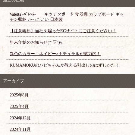
最近の投稿
Valetta -ﾊﾞﾚｯﾀ- キッチンボード 食器棚 カップボード キッ
チン収納 かっこいい 日本製
【注意喚起】当社を騙ったECサイトにご注意ください！
年末年始のお知らせ(*’▽’)//
異色のカラー！ネイビー×ナチュラルが魅力的！
KUMAMOKUのバビちゃんが教える引出しのはずしかた！
アーカイブ
2025年8月
2025年4月
2024年12月
2024年11月