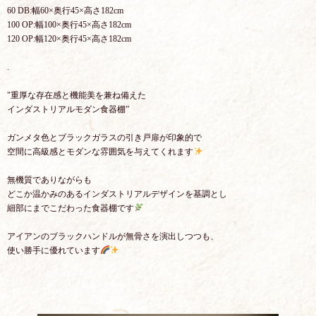
60 DB:幅60×奥行45×高さ182cm
100 OP:幅100×奥行45×高さ182cm
120 OP:幅120×奥行45×高さ182cm
.
"重厚な存在感と機能美を兼ね備えた
インダストリアルモダン食器棚”
ガンメタ色とブラックガラスの引き戸扉が印象的で
空間に高級感とモダンな雰囲気を与えてくれます
無機質でありながらも
どこか温かみのあるインダストリアルデザインを基調とし
細部にまでこだわった食器棚です
アイアンのブラックハンドルが無骨さを演出しつつも、
使い勝手に優れています