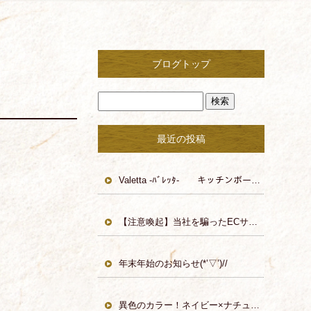
ブログトップ
最近の投稿
Valetta -ﾊﾞﾚｯﾀ- キッチンボード 食器棚 カップボード キッチン収納 かっこいい 日本製
！
【注意喚起】当社を騙ったECサイトにご注意ください！
年末年始のお知らせ(*’▽’)//
異色のカラー！ネイビー×ナチュラルが魅力的！